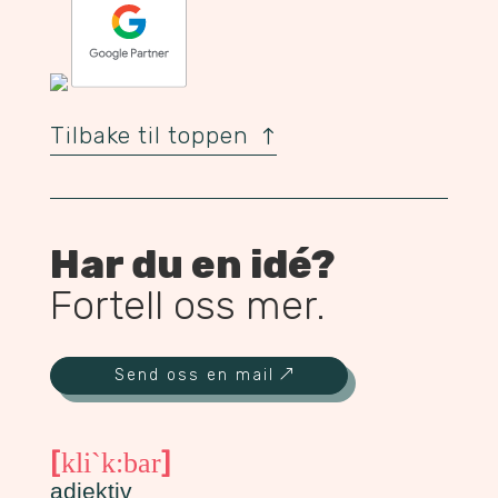
Tilbake til toppen
Har du en idé?
Fortell oss mer.
Send oss en mail
[
]
kli`k:bar
adjektiv