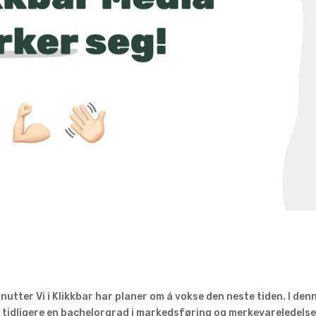
inutter Vi i Klikkbar har planer om å vokse den neste tiden. I den
r tidligere en bachelorgrad i markedsføring og merkevareledels