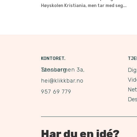
Høyskolen Kristiania, men tar med seg...
KONTORET.
TJE
Stensarmen 3a, Tønsberg
Dig
Vid
hei@klikkbar.no
Net
957 69 779
Des
Har du en idé?