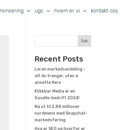
3
3
3
nonsering.
ugc.
hvem er vi.
kontakt oss.
Søk
Recent Posts
Lei en markedsavdeling –
alt du trenger, uten å
ansette flere
Klikkbar Media er en
Gaselle-bedrift 2024!
Nå ut til 2,88 millioner
nordmenn med Snapchat-
markedsføring
Hva er SEO og hvorfor er