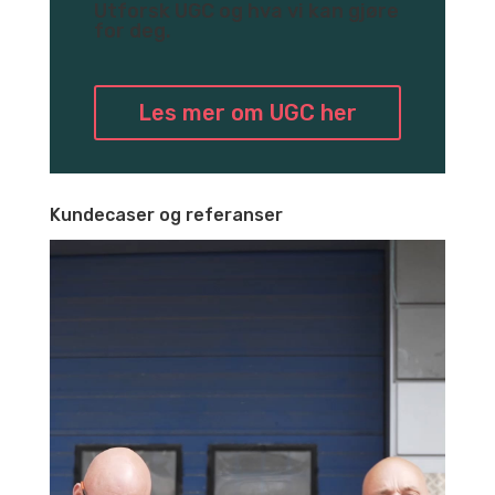
Utforsk UGC og hva vi kan gjøre
for deg.
Les mer om UGC her
Kundecaser og referanser