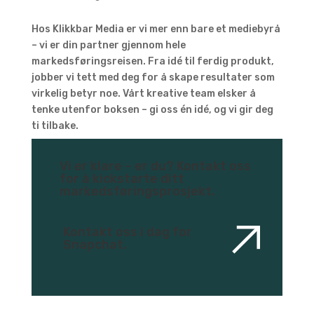
Hos Klikkbar Media er vi mer enn bare et mediebyrå
– vi er din partner gjennom hele
markedsføringsreisen. Fra idé til ferdig produkt,
jobber vi tett med deg for å skape resultater som
virkelig betyr noe. Vårt kreative team elsker å
tenke utenfor boksen – gi oss én idé, og vi gir deg
ti tilbake.
Vi er klare – er du? Kontakt oss
for å kickstarte ditt
markedsføringsprosjekt.
Kontakt oss i dag for
Snapchat.