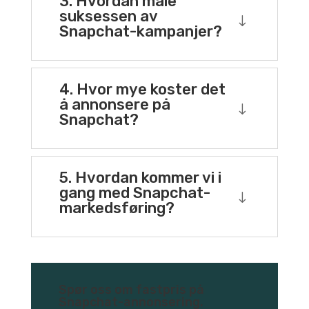
3. Hvordan måle
suksessen av
"
Snapchat-kampanjer?
4. Hvor mye koster det
å annonsere på
"
Snapchat?
5. Hvordan kommer vi i
gang med Snapchat-
"
markedsføring?
Spør oss om fastpris på
Snapchat-annonsering.