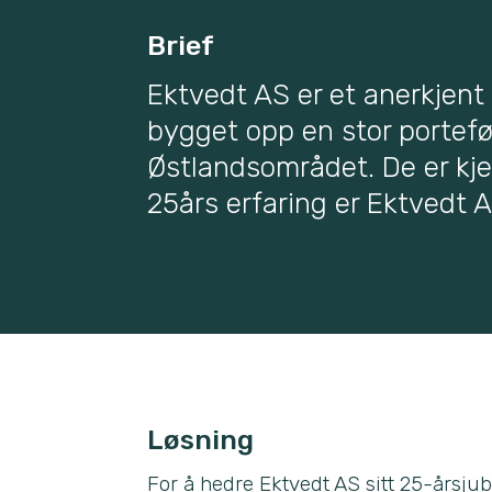
Brief
Ektvedt AS er et anerkjent
bygget opp en stor portefø
Østlandsområdet. De er kjent
25års erfaring er Ektvedt 
Løsning
For å hedre Ektvedt AS sitt 25-årsjub