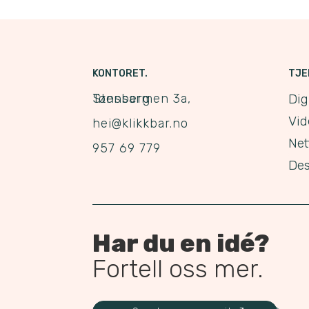
KONTORET.
TJE
Stensarmen 3a, Tønsberg
Dig
Vid
hei@klikkbar.no
Net
957 69 779
Des
Har du en idé?
Fortell oss mer.