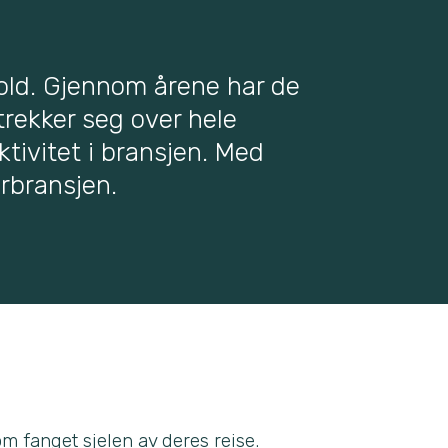
fold. Gjennom årene har de
rekker seg over hele
ktivitet i bransjen. Med
rbransjen.
m fanget sjelen av deres reise.