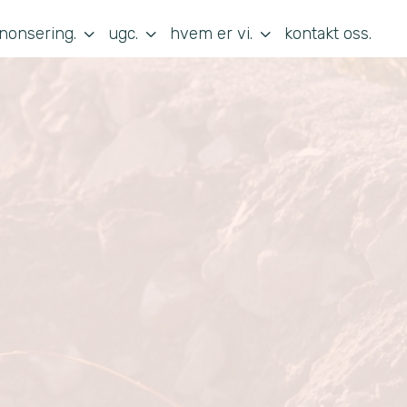
3
3
3
nonsering.
ugc.
hvem er vi.
kontakt oss.