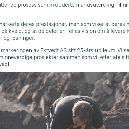
tende prosess som inkluderte manusutvikling, filming
markerte deres prestasjoner, men som viser at deres m
 på kveld, og at de deler en felles visjon om å levere k
r og løsninger.
il markeringen av Ektvedt AS sitt 25-årsjubileum. Vi s
minneverdige prosjekter sammen som vil etterlate si
vedt!