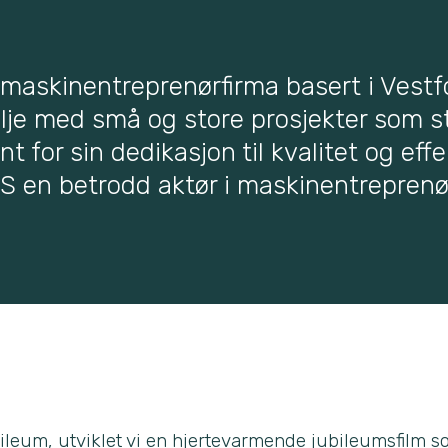
 maskinentreprenørfirma basert i Vest
lje med små og store prosjekter som st
 for sin dedikasjon til kvalitet og effe
AS en betrodd aktør i maskinentreprenø
ileum, utviklet vi en hjertevarmende jubileumsfilm so